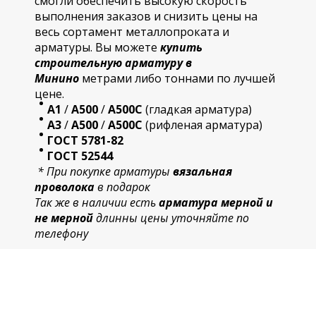
смогли обеспечить высокую скорость
выполнения заказов и снизить цены на
весь сортамент металлопроката и
арматуры. Вы можете
купить
строительную
арматур
у в
Минино
метрами либо тоннами по лучшей
цене.
А1
/
А500
/
А500С
(гладкая арматура)
А3
/
А500
/
А500С
(рифленая арматура)
ГОСТ 5781-82
ГОСТ 52544
* При покупке арматуры
вязальная
проволока
в подарок
Так же в наличии есть
арматура мерной и
не мерной
длинны цены уточняйте по
телефону