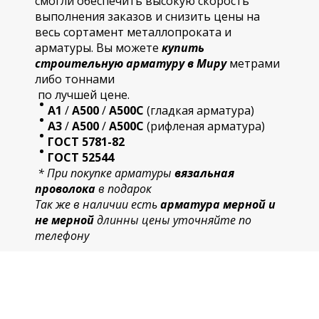
смогли обеспечить высокую скорость
выполнения заказов и снизить цены на
весь сортамент металлопроката и
арматуры. Вы можете
купить
строительную
арматур
у в Миру
метрами
либо тоннами
по лучшей цене.
А1
/
А500
/
А500С
(гладкая арматура)
А3
/
А500
/
А500С
(рифленая арматура)
ГОСТ 5781-82
ГОСТ 52544
* При покупке арматуры
вязальная
проволока
в подарок
Так же в наличии есть
арматура мерной и
не мерной
длинны цены уточняйте по
телефону