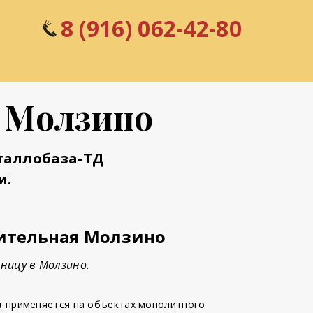
8 (916) 062-42-80
С Молзино
таллобаза-ТД
и.
ительная Молзино
ницу в Молзино.
а
применяется на объектах монолитного