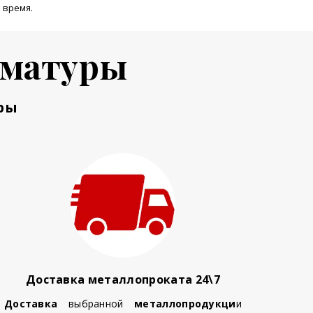
 время.
рматуры
ры
Доставка металлопроката 24\7
Доставка
выбранной
металлопродукци
и