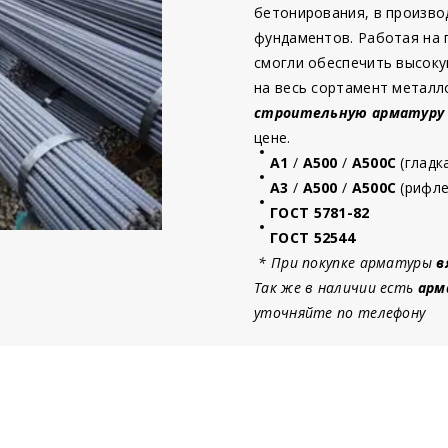
бетонирования, в произво
фундаментов. Работая на
смогли обеспечить высоку
на весь сортамент металл
строительную
арматур
у
цене.
А1
/
А500
/
А500С
(гладк
А3
/
А500
/
А500С
(рифле
ГОСТ 5781-82
ГОСТ 52544
* При покупке арматуры
в
Так же в наличии есть
арм
уточняйте по телефону