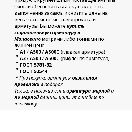
прямую с крупнейшими поставщиками мы
смогли обеспечить высокую скорость
выполнения заказов и снизить цены на
весь сортамент металлопроката и
арматуры. Вы можете
купить
строительную
арматур
у в
Монасеино
метрами либо тоннами по
лучшей цене.
А1
/
А500
/
А500С
(гладкая арматура)
А3
/
А500
/
А500С
(рифленая арматура)
ГОСТ 5781-82
ГОСТ 52544
* При покупке арматуры
вязальная
проволока
в подарок
Так же в наличии есть
арматура мерной и
не мерной
длинны цены уточняйте по
телефону