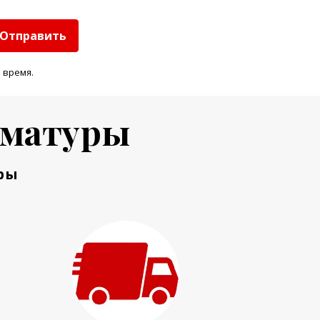
Отправить
 время.
рматуры
ры