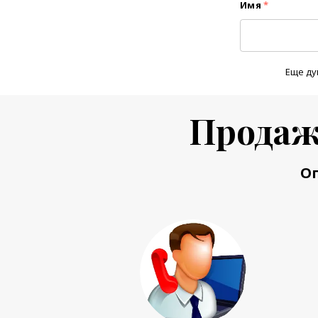
Имя
*
Еще ду
Продаж
О