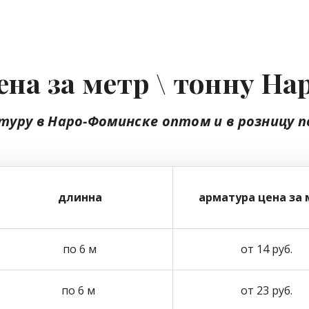
ена за метр \ тонну Н
туру в Наро-Фоминске
оптом
и в розницу
п
длинна
арматура цена за 
по 6 м
от 14 руб.
по 6 м
от 23 руб.