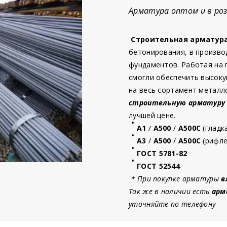
Арматура оптом и в роз
Строительная арматур
бетонирования, в произво
фундаментов. Работая на
смогли обеспечить высоку
на весь сортамент металл
строительную
арматур
у
лучшей цене.
А1
/
А500
/
А500С
(гладк
А3
/
А500
/
А500С
(рифле
ГОСТ 5781-82
ГОСТ 52544
* При покупке арматуры
в
Так же в наличии есть
арм
уточняйте по телефону