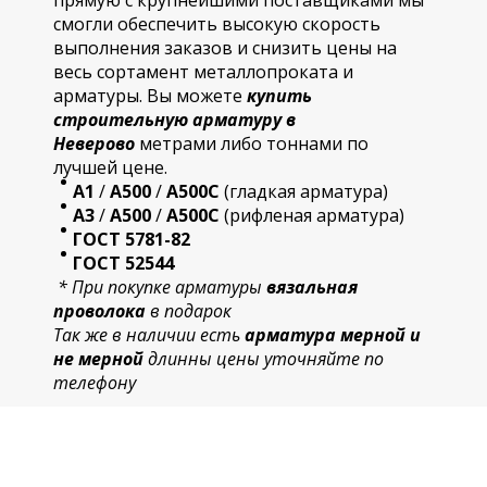
прямую с крупнейшими поставщиками мы
смогли обеспечить высокую скорость
выполнения заказов и снизить цены на
весь сортамент металлопроката и
арматуры. Вы можете
купить
строительную
арматур
у в
Неверово
метрами либо тоннами по
лучшей цене.
А1
/
А500
/
А500С
(гладкая арматура)
А3
/
А500
/
А500С
(рифленая арматура)
ГОСТ 5781-82
ГОСТ 52544
* При покупке арматуры
вязальная
проволока
в подарок
Так же в наличии есть
арматура мерной и
не мерной
длинны цены уточняйте по
телефону