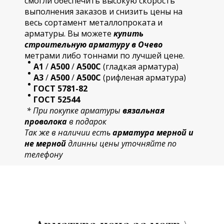
смогли обеспечить высокую скорость
выполнения заказов и снизить цены на
весь сортамент металлопроката и
арматуры. Вы можете
купить
строительную
арматур
у в Очево
метрами либо тоннами по лучшей цене.
А1
/
А500
/
А500С
(гладкая арматура)
А3
/
А500
/
А500С
(рифленая арматура)
ГОСТ 5781-82
ГОСТ 52544
* При покупке арматуры
вязальная
проволока
в подарок
Так же в наличии есть
арматура мерной и
не мерной
длинны цены уточняйте по
телефону