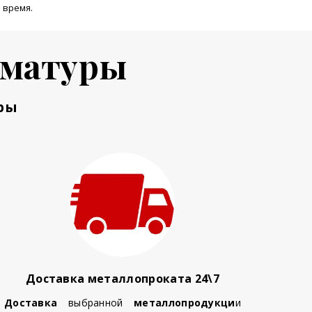
 время.
рматуры
ры
Доставка металлопроката 24\7
Доставка
выбранной
металлопродукци
и