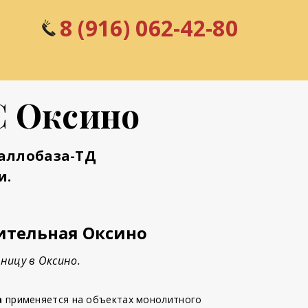
8 (916) 062-42-80
С Оксино
аллобаза-ТД
и.
ительная Оксино
ницу в Оксино.
а
применяется на объектах монолитного