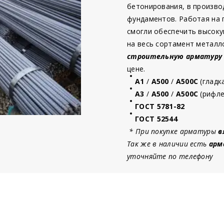
бетонирования, в произво
фундаментов. Работая на
смогли обеспечить высоку
на весь сортамент металл
строительную
арматур
у
цене.
А1
/
А500
/
А500С
(гладк
А3
/
А500
/
А500С
(рифле
ГОСТ 5781-82
ГОСТ 52544
* При покупке арматуры
в
Так же в наличии есть
арм
уточняйте по телефону