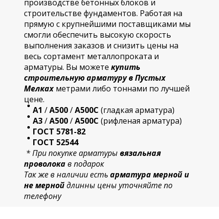
производстве бетонных блоков и
строительстве фундаментов. Работая на
прямую с крупнейшими поставщиками мы
смогли обеспечить высокую скорость
выполнения заказов и снизить цены на
весь сортамент металлопроката и
арматуры. Вы можете
купить
строительную
арматур
у в Пустых
Мелках
метрами либо тоннами по лучшей
цене.
А1
/
А500
/
А500С
(гладкая арматура)
А3
/
А500
/
А500С
(рифленая арматура)
ГОСТ 5781-82
ГОСТ 52544
* При покупке арматуры
вязальная
проволока
в подарок
Так же в наличии есть
арматура мерной и
не мерной
длинны цены уточняйте по
телефону