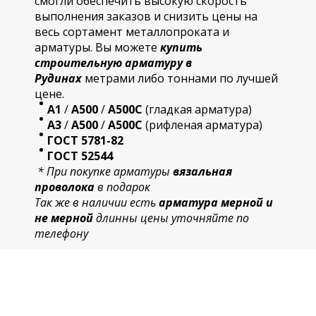
смогли обеспечить высокую скорость
выполнения заказов и снизить цены на
весь сортамент металлопроката и
арматуры. Вы можете
купить
строительную
арматур
у в
Рудинах
метрами либо тоннами по лучшей
цене.
А1
/
А500
/
А500С
(гладкая арматура)
А3
/
А500
/
А500С
(рифленая арматура)
ГОСТ 5781-82
ГОСТ 52544
* При покупке арматуры
вязальная
проволока
в подарок
Так же в наличии есть
арматура мерной и
не мерной
длинны цены уточняйте по
телефону