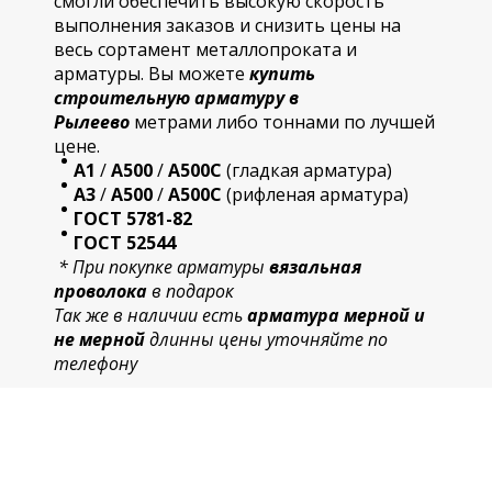
смогли обеспечить высокую скорость
выполнения заказов и снизить цены на
весь сортамент металлопроката и
арматуры. Вы можете
купить
строительную
арматур
у в
Рылеево
метрами либо тоннами по лучшей
цене.
А1
/
А500
/
А500С
(гладкая арматура)
А3
/
А500
/
А500С
(рифленая арматура)
ГОСТ 5781-82
ГОСТ 52544
* При покупке арматуры
вязальная
проволока
в подарок
Так же в наличии есть
арматура мерной и
не мерной
длинны цены уточняйте по
телефону