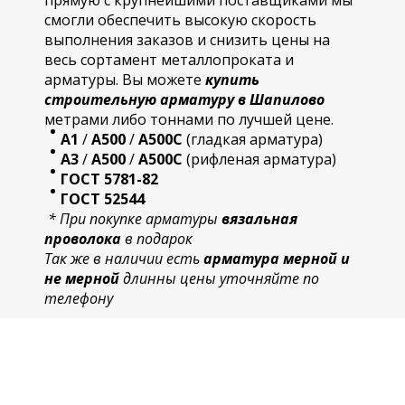
прямую с крупнейшими поставщиками мы
смогли обеспечить высокую скорость
выполнения заказов и снизить цены на
весь сортамент металлопроката и
арматуры. Вы можете
купить
строительную
арматур
у в Шапилово
метрами либо тоннами по лучшей цене.
А1
/
А500
/
А500С
(гладкая арматура)
А3
/
А500
/
А500С
(рифленая арматура)
ГОСТ 5781-82
ГОСТ 52544
* При покупке арматуры
вязальная
проволока
в подарок
Так же в наличии есть
арматура мерной и
не мерной
длинны цены уточняйте по
телефону