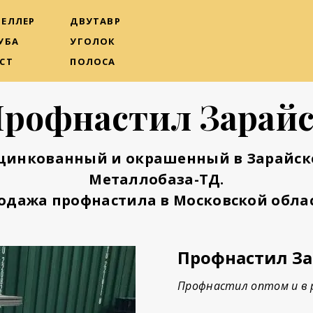
ЕЛЛЕР
ДВУТАВР
УБА
УГОЛОК
СТ
ПОЛОСА
рофнастил Зарай
цинкованный и окрашенный в Зарайс
Металлобаза-ТД.
одажа профнастила в Московской облас
Профнастил За
Профнастил оптом и в р