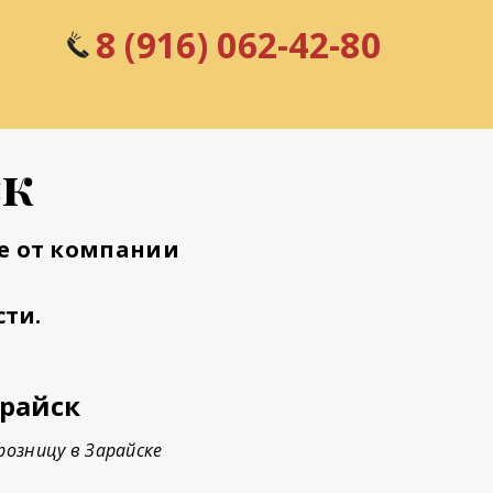
8 (916) 062-42-80
ск
ке
от компании
ти.
райск
озницу в Зарайске