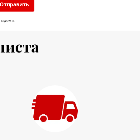
Отправить
 время.
листа