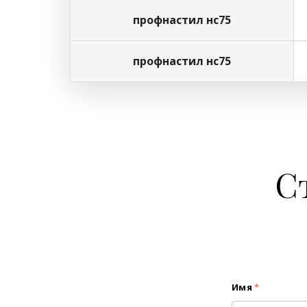
профнастил нс75
профнастил нс75
С
Имя
*