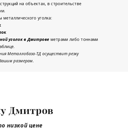
струкций на объектах, в строительстве
ии.
 металлического уголка:
к
лок
ной уголок в Дмитрове
метрами либо тоннами
аблице.
ния Металлобаза-ТД осуществит резку
 Вашим размерам.
нну Дмитров
по низкой цене