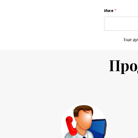
Имя
*
Еще ду
Про