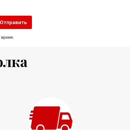
Отправить
 время.
олка