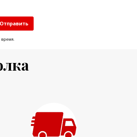
Отправить
 время.
олка