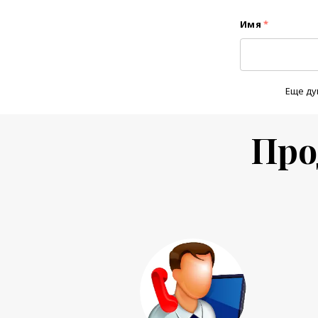
Имя
*
Еще ду
Про