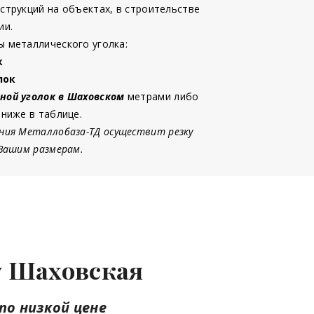
струкций на объектах, в строительстве
ии.
 металлического уголка:
к
лок
ной уголок в Шаховском
метрами либо
 ниже в таблице.
ния Металлобаза-ТД осуществит резку
 Вашим размерам.
ну Шаховская
по низкой цене