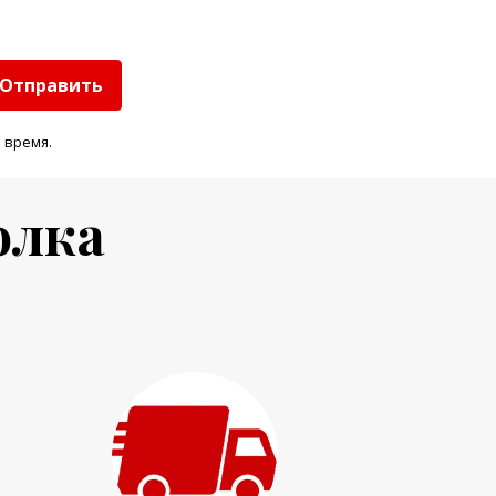
Отправить
 время.
олка