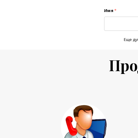
Имя
*
Еще ду
Про