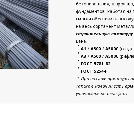
бетонирования, в произво
фундаментов. Работая на
смогли обеспечить высоку
на весь сортамент металл
строительную
арматур
у
цене.
А1
/
А500
/
А500С
(гладк
А3
/
А500
/
А500С
(рифле
ГОСТ 5781-82
ГОСТ 52544
* При покупке арматуры
в
Так же в наличии есть
арм
уточняйте по телефону