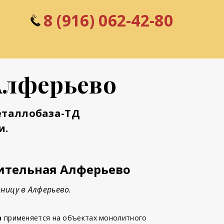
8 (916) 062-42-80
Алферьево
еталлобаза-ТД
и.
ительная Алферьево
ницу в Алферьево.
а
применяется на объектах монолитного