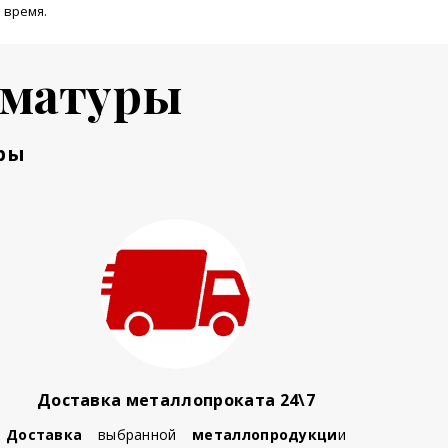
 время.
рматуры
ры
Доставка металлопроката 24\7
Доставка
выбранной
металлопродукци
и