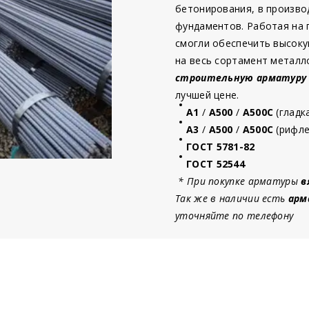
бетонирования, в произво
фундаментов. Работая на
смогли обеспечить высоку
на весь сортамент металл
строительную
арматур
у
лучшей цене.
А1
/
А500
/
А500С
(гладк
А3
/
А500
/
А500С
(рифле
ГОСТ 5781-82
ГОСТ 52544
* При покупке арматуры
в
Так же в наличии есть
арм
уточняйте по телефону