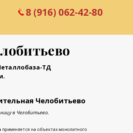
8 (916) 062-42-80
елобитьево
Металлобаза-ТД
и.
ительная Челобитьево
ницу в Челобитьево.
а
применяется на объектах монолитного