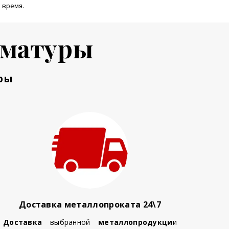
 время.
рматуры
ры
Доставка металлопроката 24\7
Доставка
выбранной
металлопродукци
и