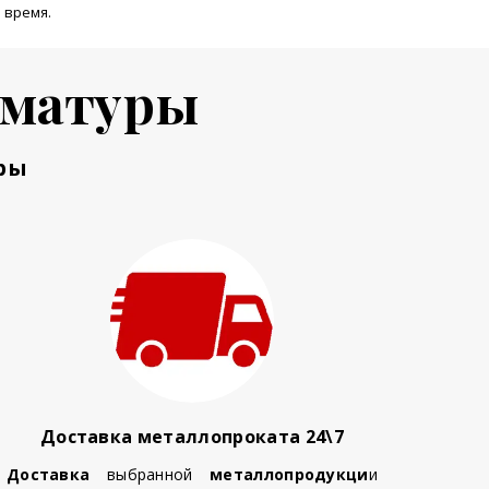
 время.
рматуры
ры
Доставка металлопроката 24\7
Доставка
выбранной
металлопродукци
и