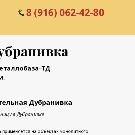
8 (916) 062-42-80
Дубранивка
Металлобаза-ТД
и.
тельная Дубранивка
ницу в Дубранивке
а
применяется на объектах монолитного