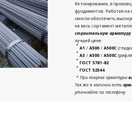
бетонирования, в произво
фундаментов. Работая на
смогли обеспечить высоку
на весь сортамент металл
строительную
арматур
у
лучшей цене.
А1
/
А500
/
А500С
(гладк
А3
/
А500
/
А500С
(рифле
ГОСТ 5781-82
ГОСТ 52544
* При покупке арматуры
в
Так же в наличии есть
арм
уточняйте по телефону