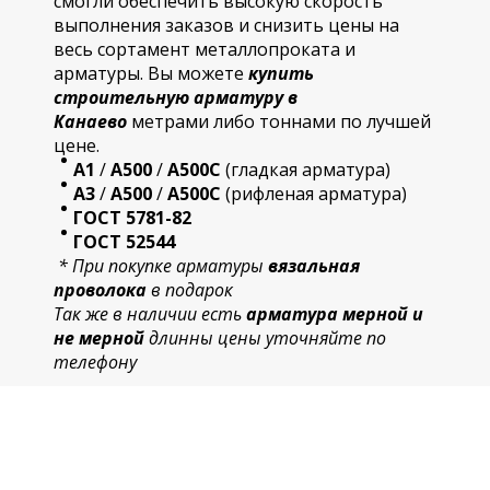
смогли обеспечить высокую скорость
выполнения заказов и снизить цены на
весь сортамент металлопроката и
арматуры. Вы можете
купить
строительную
арматур
у в
Канаево
метрами либо тоннами по лучшей
цене.
А1
/
А500
/
А500С
(гладкая арматура)
А3
/
А500
/
А500С
(рифленая арматура)
ГОСТ 5781-82
ГОСТ 52544
* При покупке арматуры
вязальная
проволока
в подарок
Так же в наличии есть
арматура мерной и
не мерной
длинны цены уточняйте по
телефону