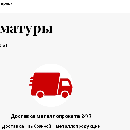
 время.
рматуры
ры
Доставка металлопроката 24\7
Доставка
выбранной
металлопродукци
и