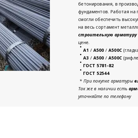
бетонирования, в произво
фундаментов. Работая на
смогли обеспечить высоку
на весь сортамент металл
строительную
арматур
у
цене.
А1
/
А500
/
А500С
(гладк
А3
/
А500
/
А500С
(рифле
ГОСТ 5781-82
ГОСТ 52544
* При покупке арматуры
в
Так же в наличии есть
арм
уточняйте по телефону