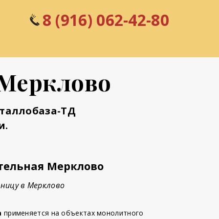
8 (916) 062-42-80
 Мерклово
еталлобаза-ТД
и.
тельная Мерклово
ницу в Мерклово
а
применяется на объектах монолитного