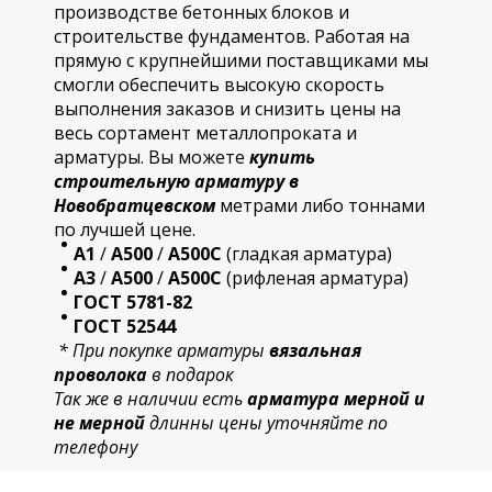
производстве бетонных блоков и
строительстве фундаментов. Работая на
прямую с крупнейшими поставщиками мы
смогли обеспечить высокую скорость
выполнения заказов и снизить цены на
весь сортамент металлопроката и
арматуры. Вы можете
купить
строительную
арматур
у в
Новобратцевском
метрами либо тоннами
по лучшей цене.
А1
/
А500
/
А500С
(гладкая арматура)
А3
/
А500
/
А500С
(рифленая арматура)
ГОСТ 5781-82
ГОСТ 52544
* При покупке арматуры
вязальная
проволока
в подарок
Так же в наличии есть
арматура мерной и
не мерной
длинны цены уточняйте по
телефону