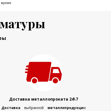
 время.
рматуры
ры
Доставка металлопроката 24\7
Доставка
выбранной
металлопродукци
и