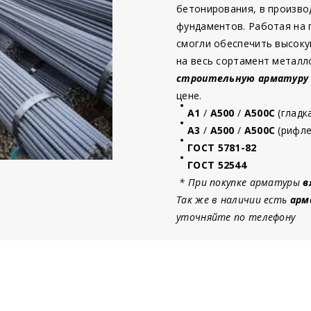
бетонирования, в произво
фундаментов. Работая на
смогли обеспечить высоку
на весь сортамент металл
строительную
арматур
у
цене.
А1
/
А500
/
А500С
(гладк
А3
/
А500
/
А500С
(рифле
ГОСТ 5781-82
ГОСТ 52544
* При покупке арматуры
в
Так же в наличии есть
арм
уточняйте по телефону