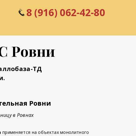
8 (916) 062-42-80
С Ровни
аллобаза-ТД
и.
тельная Ровни
ницу в Ровнах
а
применяется на объектах монолитного