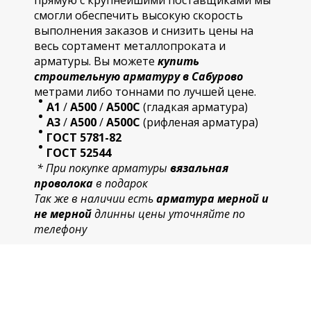
прямую с крупнейшими поставщиками мы
смогли обеспечить высокую скорость
выполнения заказов и снизить цены на
весь сортамент металлопроката и
арматуры. Вы можете
купить
строительную
арматур
у в Сабурово
метрами либо тоннами по лучшей цене.
А1
/
А500
/
А500С
(гладкая арматура)
А3
/
А500
/
А500С
(рифленая арматура)
ГОСТ 5781-82
ГОСТ 52544
* При покупке арматуры
вязальная
проволока
в подарок
Так же в наличии есть
арматура мерной и
не мерной
длинны цены уточняйте по
телефону