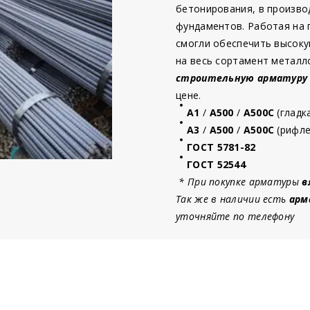
бетонирования, в произво
фундаментов. Работая на
смогли обеспечить высоку
на весь сортамент металл
строительную
арматур
у
цене.
А1
/
А500
/
А500С
(гладк
А3
/
А500
/
А500С
(рифле
ГОСТ 5781-82
ГОСТ 52544
* При покупке арматуры
в
Так же в наличии есть
арм
уточняйте по телефону