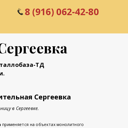
8 (916) 062-42-80
Сергеевка
еталлобаза-ТД
и.
ительная Сергеевка
ницу в Сергеевке.
а
применяется на объектах монолитного