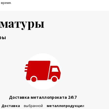
 время.
рматуры
ры
Доставка металлопроката 24\7
Доставка
выбранной
металлопродукци
и