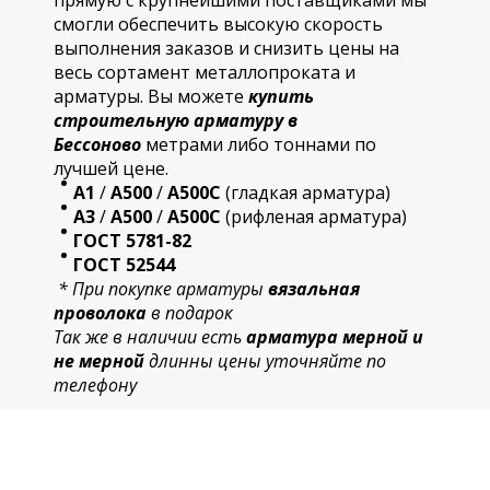
прямую с крупнейшими поставщиками мы
смогли обеспечить высокую скорость
выполнения заказов и снизить цены на
весь сортамент металлопроката и
арматуры. Вы можете
купить
строительную
арматур
у в
Бессоново
метрами либо тоннами по
лучшей цене.
А1
/
А500
/
А500С
(гладкая арматура)
А3
/
А500
/
А500С
(рифленая арматура)
ГОСТ 5781-82
ГОСТ 52544
* При покупке арматуры
вязальная
проволока
в подарок
Так же в наличии есть
арматура мерной и
не мерной
длинны цены уточняйте по
телефону