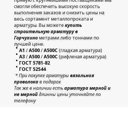
прямую с крупнейшими поставщиками мы
смогли обеспечить высокую скорость
выполнения заказов и снизить цены на
весь сортамент металлопроката и
арматуры. Вы можете
купить
строительную
арматур
у в
Горчухино
метрами либо тоннами по
лучшей цене.
А1
/
А500
/
А500С
(гладкая арматура)
А3
/
А500
/
А500С
(рифленая арматура)
ГОСТ 5781-82
ГОСТ 52544
* При покупке арматуры
вязальная
проволока
в подарок
Так же в наличии есть
арматура мерной и
не мерной
длинны цены уточняйте по
телефону