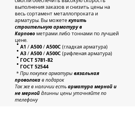
смогли обеспечить высокую скорость
выполнения заказов и снизить цены на
весь сортамент металлопроката и
арматуры. Вы можете
купить
строительную
арматур
у в
Карпово
метрами либо тоннами по лучшей
цене.
А1
/
А500
/
А500С
(гладкая арматура)
А3
/
А500
/
А500С
(рифленая арматура)
ГОСТ 5781-82
ГОСТ 52544
* При покупке арматуры
вязальная
проволока
в подарок
Так же в наличии есть
арматура мерной и
не мерной
длинны цены уточняйте по
телефону