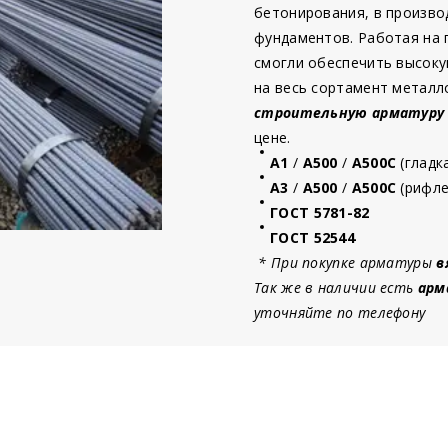
бетонирования, в произво
фундаментов. Работая на
смогли обеспечить высоку
на весь сортамент металл
строительную
арматур
у
цене.
А1
/
А500
/
А500С
(гладк
А3
/
А500
/
А500С
(рифле
ГОСТ 5781-82
ГОСТ 52544
* При покупке арматуры
в
Так же в наличии есть
арм
уточняйте по телефону