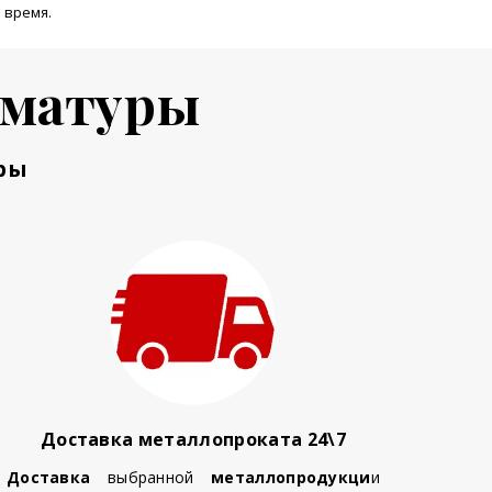
 время.
рматуры
ры
Доставка металлопроката 24\7
Доставка
выбранной
металлопродукци
и