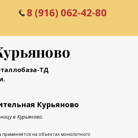
8 (916) 062-42-80
Курьяново
еталлобаза-ТД
и.
ительная Курьяново
ницу в Курьяново.
а
применяется на объектах монолитного